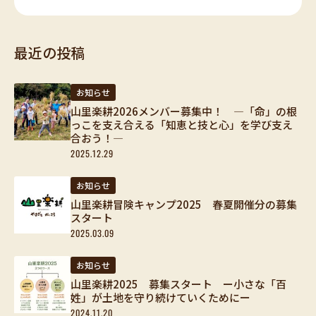
ア
ー
最近の投稿
カ
イ
ブ
お知らせ
山里楽耕2026メンバー募集中！ ―「命」の根
っこを支え合える「知恵と技と心」を学び支え
合おう！―
2025.12.29
お知らせ
山里楽耕冒険キャンプ2025 春夏開催分の募集
スタート
2025.03.09
お知らせ
山里楽耕2025 募集スタート ー小さな「百
姓」が土地を守り続けていくためにー
2024.11.20