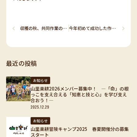
Prev
Next
収穫の秋、共同作業の仲間たち
今年初めて成功した作物もあるんだよ
ア
ー
最近の投稿
カ
イ
ブ
お知らせ
山里楽耕2026メンバー募集中！ ―「命」の根
っこを支え合える「知恵と技と心」を学び支え
合おう！―
2025.12.29
お知らせ
山里楽耕冒険キャンプ2025 春夏開催分の募集
スタート