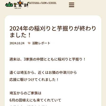
内
容
を
ス
キ
2024年の稲刈りと芋掘りが終わり
ッ
ました！
プ
2024.10.24
活動レポート
週末は、3家族の仲間とともに稲刈りと芋掘り！
遠くは埼玉から、近くはお隣の中津川から
応援に駆けつけてくれました！
埼玉からのご家族は
6月の田植えにも来てくれていて