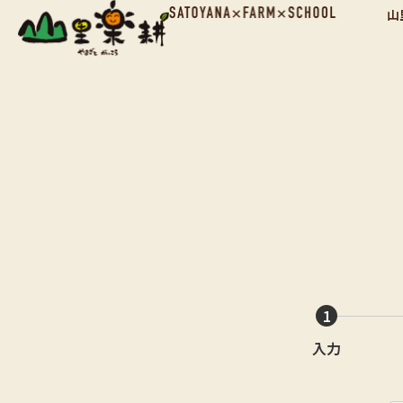
内
山
容
を
ス
キ
ッ
プ
1
入力