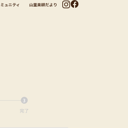
コミュニティ
山里楽耕だより
3
完了