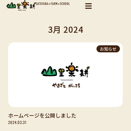
内
容
を
ス
3月 2024
キ
ッ
プ
お知らせ
ホームページを公開しました
2024.03.31